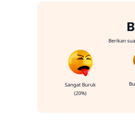
B
Berikan su
Bu
Sangat Buruk
(20%)