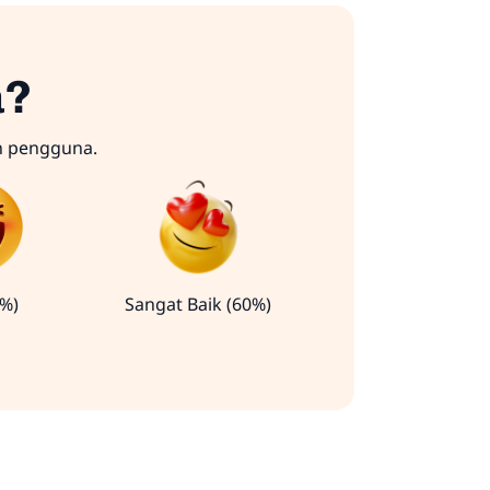
a?
n pengguna.
0%)
Sangat Baik (60%)