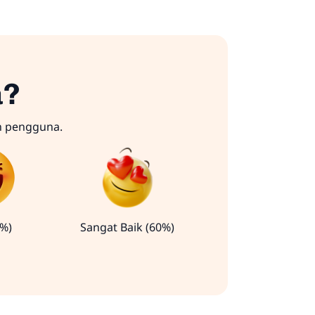
a?
n pengguna.
0%)
Sangat Baik (60%)