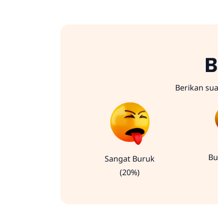
B
Berikan su
Bu
Sangat Buruk
(20%)