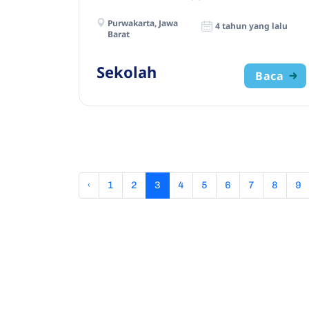
Purwakarta, Jawa
4 tahun yang lalu
Barat
Sekolah
Baca
‹
1
2
3
4
5
6
7
8
9