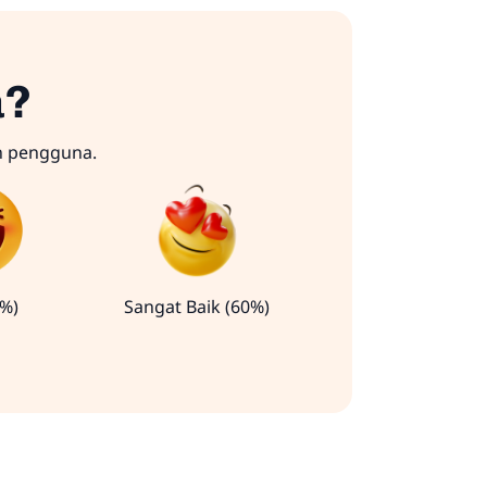
a?
n pengguna.
0%)
Sangat Baik (60%)