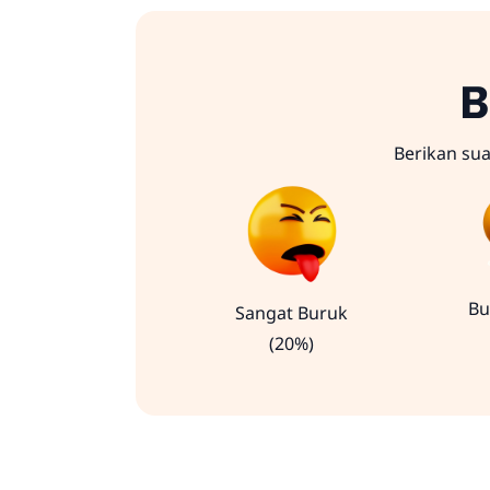
B
Berikan su
Bu
Sangat Buruk
(20%)