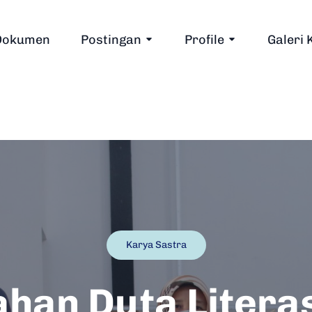
Dokumen
Postingan
Profile
Galeri 
Karya Sastra
han Duta Literas