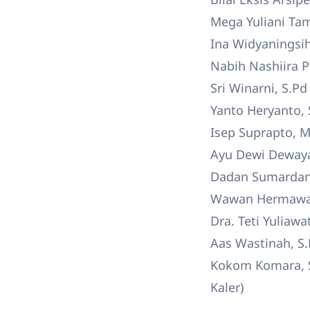
Mega Yuliani Ta
Ina Widyaningsi
Nabih Nashiira P
Sri Winarni, S.P
Yanto Heryanto,
Isep Suprapto, M
Ayu Dewi Dewayan
Dadan Sumardana
Wawan Hermawan,
Dra. Teti Yuliaw
Aas Wastinah, S
Kokom Komara, S
Kaler)