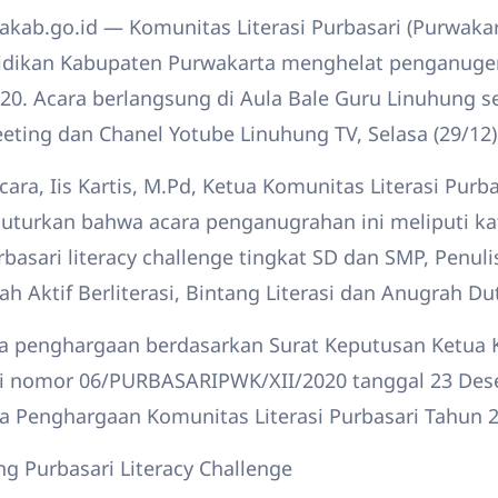
akab.go.id — Komunitas Literasi Purbasari (Purwaka
didikan Kabupaten Purwakarta menghelat penganuge
020. Acara berlangsung di Aula Bale Guru Linuhung se
ting dan Chanel Yotube Linuhung TV, Selasa (29/12)
cara, Iis Kartis, M.Pd, Ketua Komunitas Literasi Purba
uturkan bahwa acara penganugrahan ini meliputi ka
sari literacy challenge tingkat SD dan SMP, Penulis 
h Aktif Berliterasi, Bintang Literasi dan Anugrah Dut
 penghargaan berdasarkan Surat Keputusan Ketua
ari nomor 06/PURBASARIPWK/XII/2020 tanggal 23 De
a Penghargaan Komunitas Literasi Purbasari Tahun 2
g Purbasari Literacy Challenge