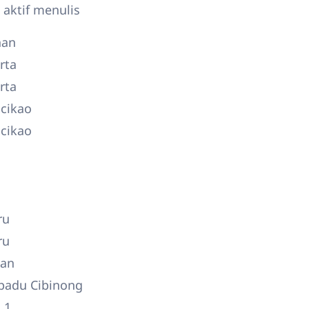
 aktif menulis
han
rta
rta
cikao
cikao
i
ru
ru
dan
padu Cibinong
 1