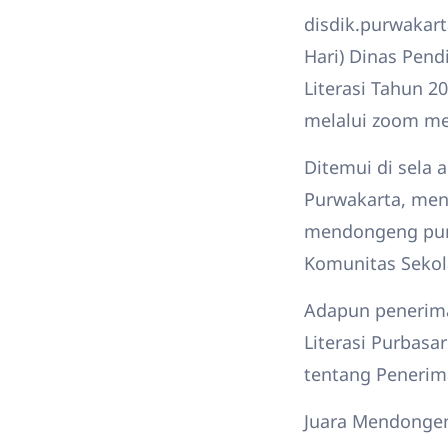
disdik.purwakart
Hari) Dinas Pen
Literasi Tahun 2
melalui zoom mee
Ditemui di sela a
Purwakarta, men
mendongeng purba
Komunitas Sekola
Adapun penerima
Literasi Purbas
tentang Penerim
Juara Mendongen