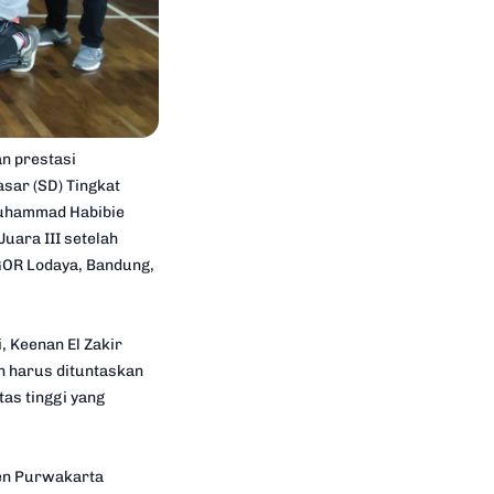
n prestasi
sar (SD) Tingkat
 Muhammad Habibie
ara III setelah
GOR Lodaya, Bandung,
 Keenan El Zakir
n harus dituntaskan
as tinggi yang
ten Purwakarta