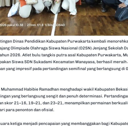
ntingen Dinas Pendidikan Kabupaten Purwakarta kembali menorehka
ang Olimpiade Olahraga Siswa Nasional (O2SN) Jenjang Sekolah Da
Tahun 2026. Atlet bulu tangkis putra asal Kabupaten Purwakarta,
akan Siswa SDN Sukadami Kecamatan Wanayasa, berhasil meraih Ju
n yang impresif pada pertandingan semifinal yang berlangsung di 
, Muhammad Habibie Ramadhan menghadapi wakil Kabupaten Bekasi,
dingan yang berlangsung sengit dan penuh determinasi. Pertandinga
gan skor 21–16, 19–21, dan 23–21, menampilkan permainan berkualit
ri para penonton dan ofisial.
 juara ketiga menjadi pencapaian yang membanggakan bagi Kabupa