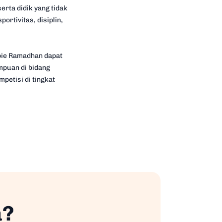
rta didik yang tidak
ortivitas, disiplin,
bie Ramadhan dapat
mpuan di bidang
etisi di tingkat
a?