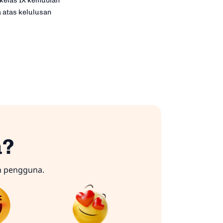
 kelas IX kemudian
 atas kelulusan
a?
n pengguna.