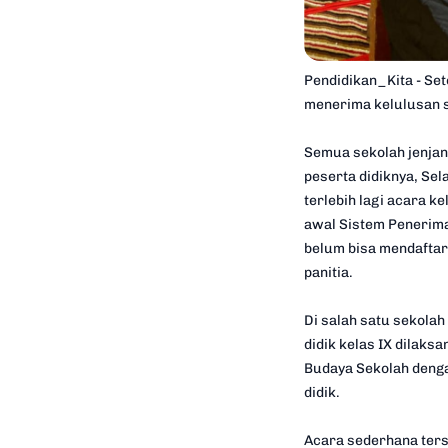
Pendidikan_Kita - Se
menerima kelulusan s
Semua sekolah jenja
peserta didiknya, Se
terlebih lagi acara 
awal Sistem Penerima
belum bisa mendaftar
panitia.
Di salah satu sekola
didik kelas IX dilak
Budaya Sekolah dengan
didik.
Acara sederhana terse