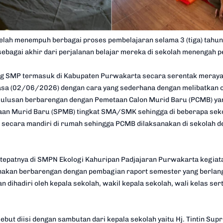
telah menempuh berbagai proses pembelajaran selama 3 (tiga) tahun,
ebagai akhir dari perjalanan belajar mereka di sekolah menengah 
ng SMP termasuk di Kabupaten Purwakarta secara serentak meraya
lasa (02/06/2026) dengan cara yang sederhana dengan melibatkan 
kelulusan berbarengan dengan Pemetaan Calon Murid Baru (PCMB) y
an Murid Baru (SPMB) tingkat SMA/SMK sehingga di beberapa seko
 secara mandiri di rumah sehingga PCMB dilaksanakan di sekolah d
h tepatnya di SMPN Ekologi Kahuripan Padjajaran Purwakarta kegiat
sanakan berbarengan dengan pembagian raport semester yang berlan
 dihadiri oleh kepala sekolah, wakil kepala sekolah, wali kelas ser
but diisi dengan sambutan dari kepala sekolah yaitu Hj. Tintin Supr