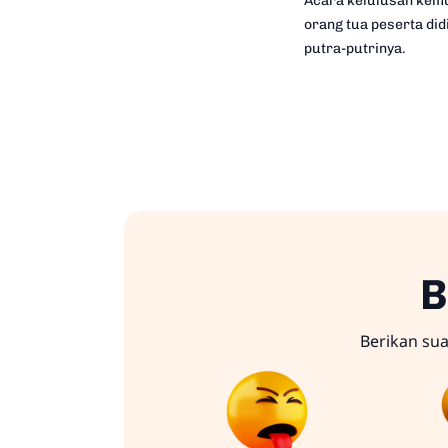
Acara kelulusan kemu
orang tua peserta di
putra-putrinya.
B
Berikan su