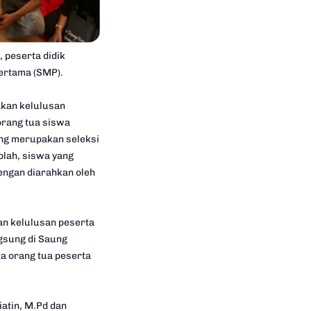
 peserta didik
pertama (SMP).
kan kelulusan
orang tua siswa
ang merupakan seleksi
lah, siswa yang
engan diarahkan oleh
an kelulusan peserta
gsung di Saung
ta orang tua peserta
iatin, M.Pd dan