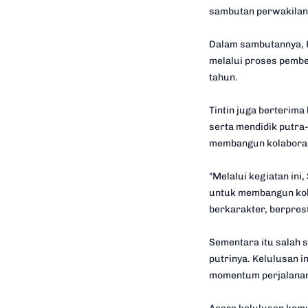
sambutan perwakilan d
Dalam sambutannya, H
melalui proses pembe
tahun.
Tintin juga berterim
serta mendidik putra-
membangun kolaborasi
"Melalui kegiatan in
untuk membangun kola
berkarakter, berprest
Sementara itu salah 
putrinya. Kelulusan i
momentum perjalanan 