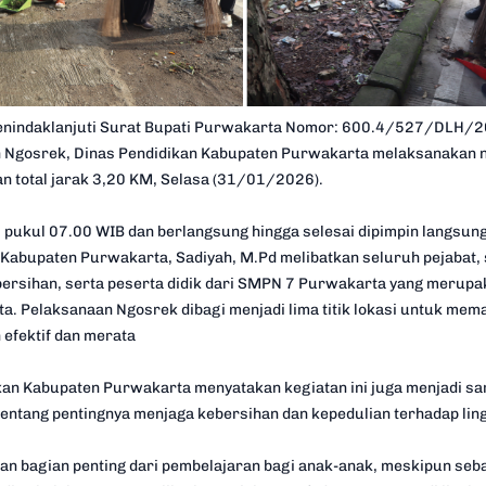
enindaklanjuti Surat Bupati Purwakarta Nomor: 600.4/527/DLH/2
 Ngosrek, Dinas Pendidikan Kabupaten Purwakarta melaksanakan n
n total jarak 3,20 KM, Selasa (31/01/2026).
i pukul 07.00 WIB dan berlangsung hingga selesai dipimpin langsung
) Kabupaten Purwakarta, Sadiyah, M.Pd melibatkan seluruh pejabat,
ebersihan, serta peserta didik dari SMPN 7 Purwakarta yang merupa
ta. Pelaksanaan Ngosrek dibagi menjadi lima titik lokasi untuk mem
 efektif dan merata
kan Kabupaten Purwakarta menyatakan kegiatan ini juga menjadi s
tentang pentingnya menjaga kebersihan dan kepedulian terhadap lin
n bagian penting dari pembelajaran bagi anak-anak, meskipun seb