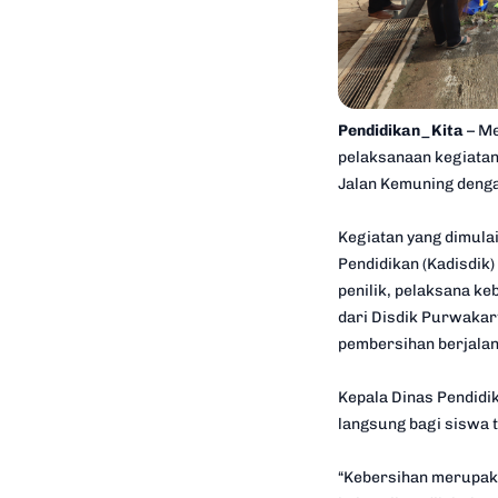
Pendidikan_Kita
– M
pelaksanaan kegiatan
Jalan Kemuning denga
Kegiatan yang dimula
Pendidikan (Kadisdik
penilik, pelaksana k
dari Disdik Purwakar
pembersihan berjalan
Kepala Dinas Pendidi
langsung bagi siswa 
“Kebersihan merupaka