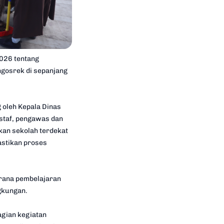
026 tentang
gosrek di sepanjang
 oleh Kepala Dinas
 staf, pengawas dan
kan sekolah terdekat
astikan proses
arana pembelajaran
gkungan.
agian kegiatan