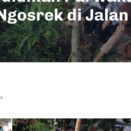
Ngosrek di Jala
26