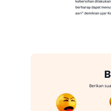
kebersihan dilakukan 
berharap dapat menum
asri” demikian ujar K
B
Berikan su