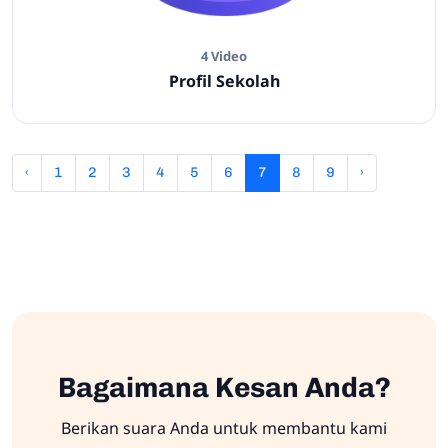
4 Video
Profil Sekolah
‹
1
2
3
4
5
6
7
8
9
›
Bagaimana Kesan Anda?
Berikan suara Anda untuk membantu kami