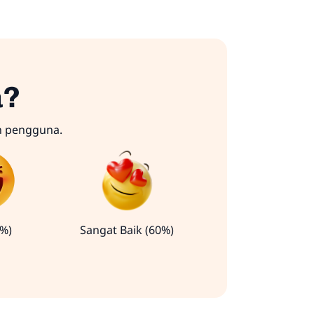
a?
n pengguna.
0%)
Sangat Baik (60%)