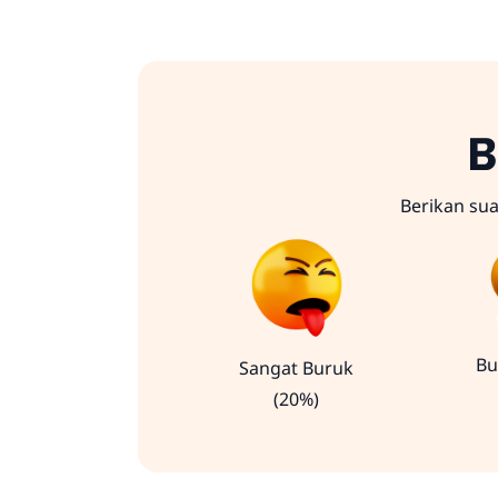
B
Berikan su
Bu
Sangat Buruk
(20%)