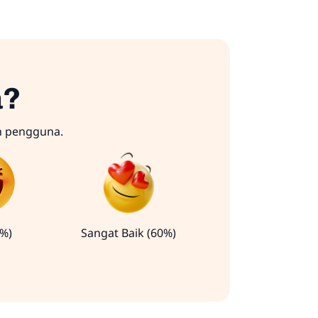
a?
n pengguna.
0%)
Sangat Baik (60%)