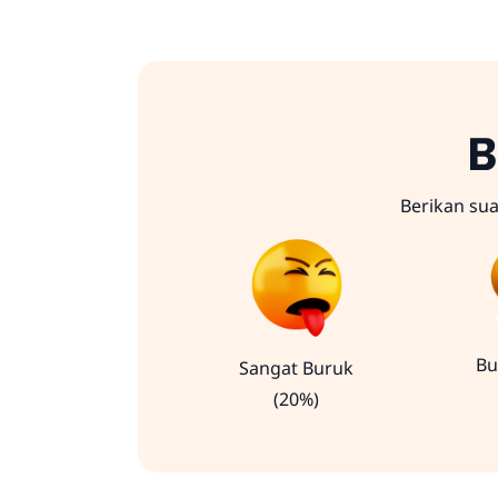
B
Berikan su
Bu
Sangat Buruk
(20%)