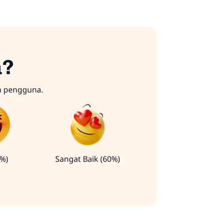
a?
n pengguna.
0%)
Sangat Baik (60%)