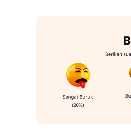
B
Berikan su
Bu
Sangat Buruk
(20%)