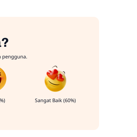
a?
n pengguna.
0%)
Sangat Baik (60%)