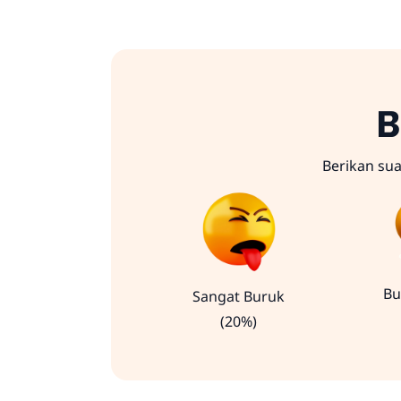
B
Berikan su
Bu
Sangat Buruk
(20%)