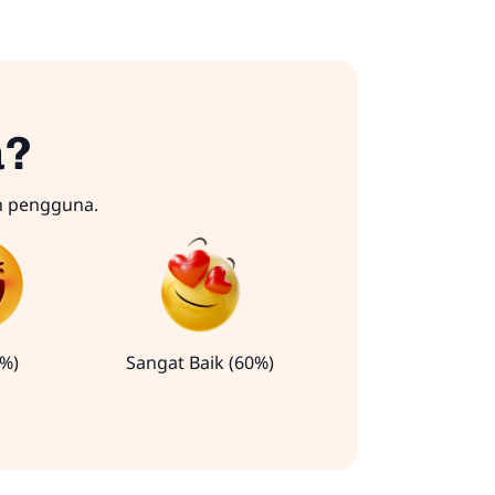
a?
n pengguna.
0%)
Sangat Baik (60%)