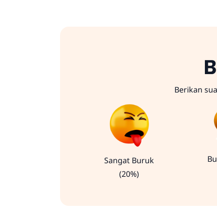
B
Berikan su
Bu
Sangat Buruk
(20%)