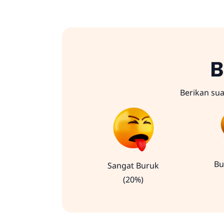
B
Berikan su
Bu
Sangat Buruk
(20%)