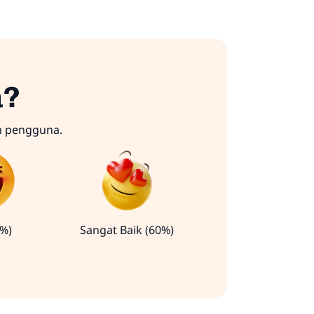
a?
n pengguna.
0%)
Sangat Baik (60%)