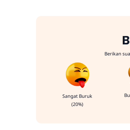
B
Berikan su
Bu
Sangat Buruk
(20%)