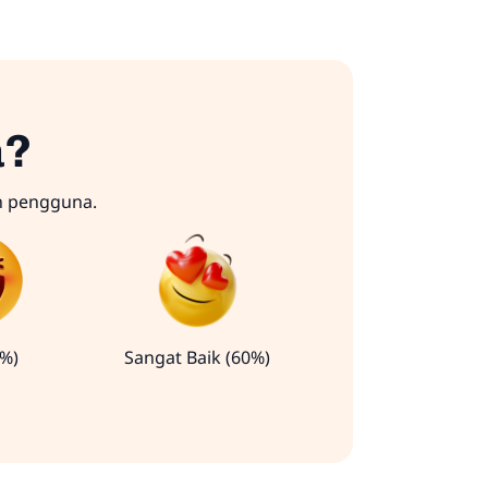
a?
n pengguna.
0%)
Sangat Baik (60%)