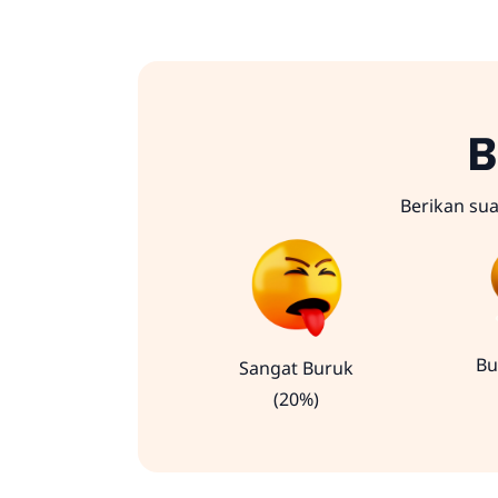
B
Berikan su
Bu
Sangat Buruk
(20%)