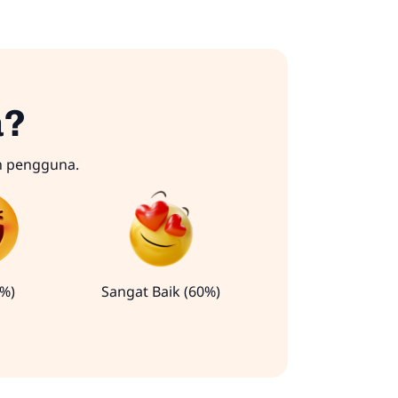
a?
n pengguna.
0%)
Sangat Baik (60%)