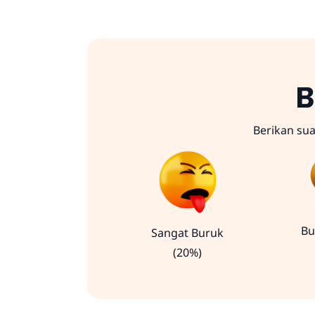
B
Berikan su
Bu
Sangat Buruk
(20%)