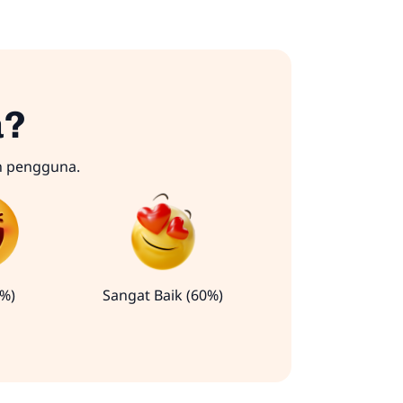
a?
n pengguna.
0%)
Sangat Baik (60%)