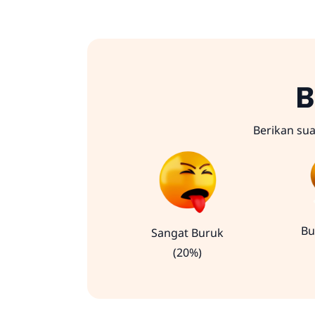
B
Berikan su
Bu
Sangat Buruk
(20%)