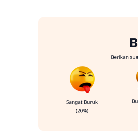
B
Berikan su
Bu
Sangat Buruk
(20%)