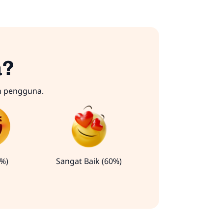
a?
n pengguna.
0%)
Sangat Baik (60%)