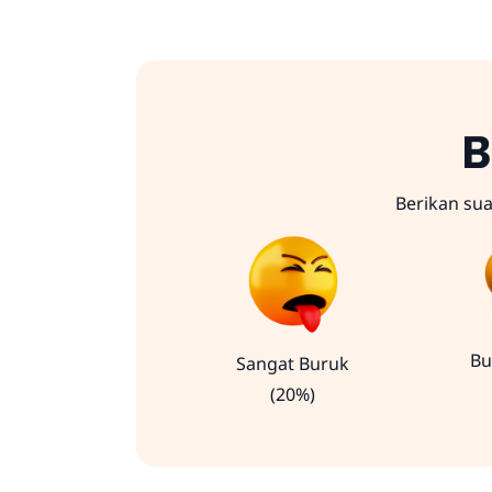
B
Berikan su
Bu
Sangat Buruk
(20%)