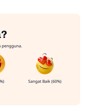
a?
n pengguna.
0%)
Sangat Baik (60%)