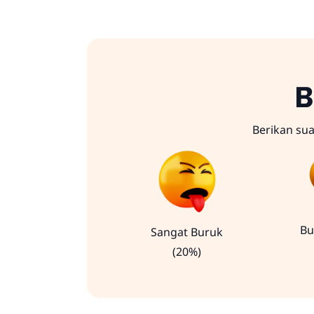
B
Berikan su
Bu
Sangat Buruk
(20%)