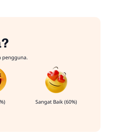
a?
n pengguna.
0%)
Sangat Baik (60%)