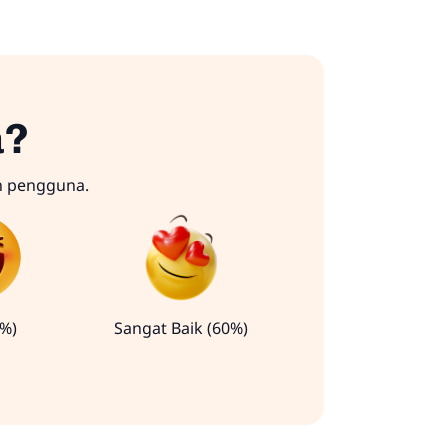
a?
n pengguna.
0%)
Sangat Baik (60%)