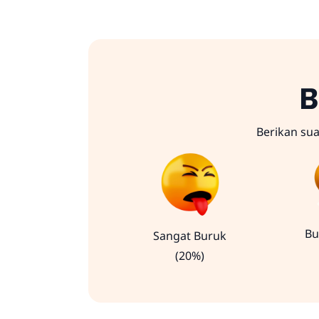
B
Berikan su
Bu
Sangat Buruk
(20%)