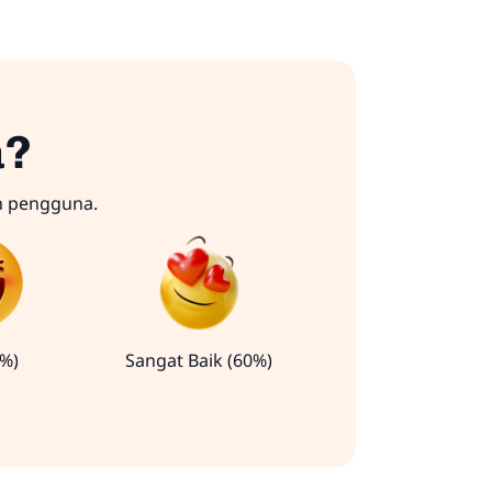
a?
n pengguna.
0%)
Sangat Baik (60%)