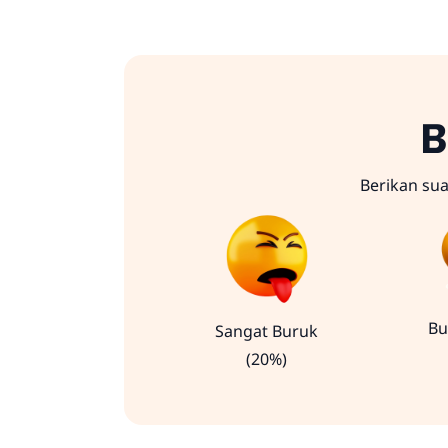
B
Berikan su
Bu
Sangat Buruk
(20%)