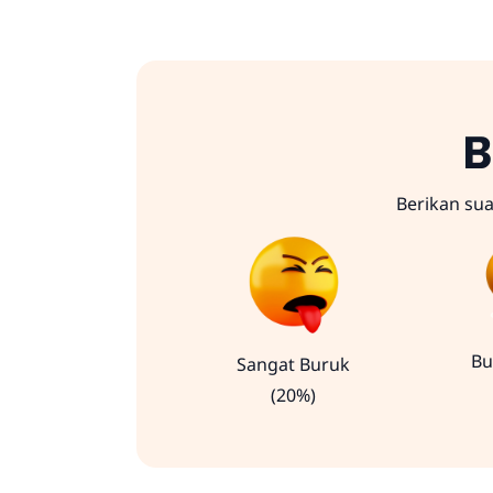
B
Berikan su
Bu
Sangat Buruk
(20%)