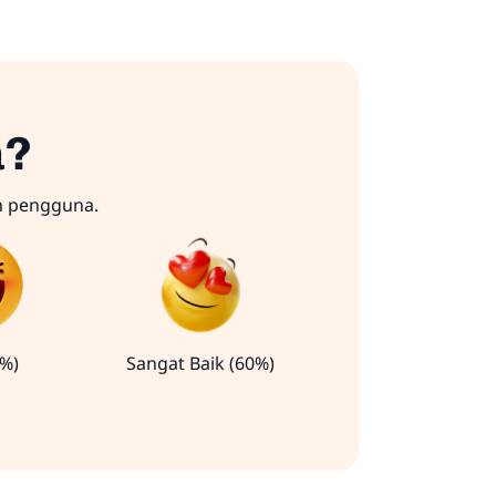
a?
n pengguna.
0%)
Sangat Baik (60%)