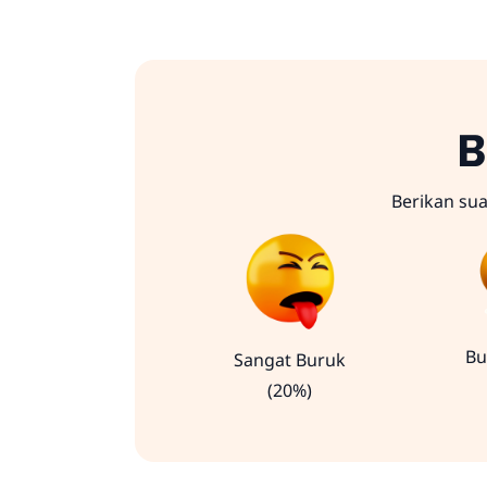
B
Berikan su
Bu
Sangat Buruk
(20%)