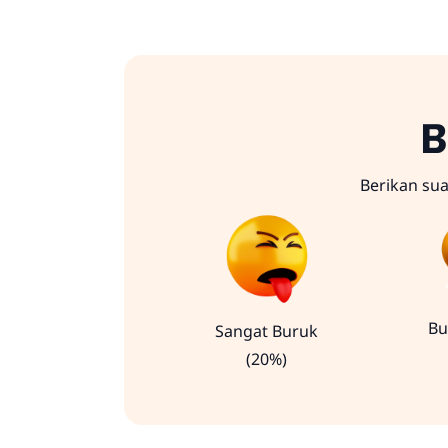
B
Berikan su
Bu
Sangat Buruk
(20%)