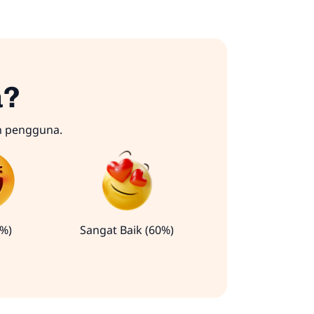
a?
n pengguna.
0%)
Sangat Baik (60%)