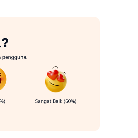
a?
n pengguna.
0%)
Sangat Baik (60%)