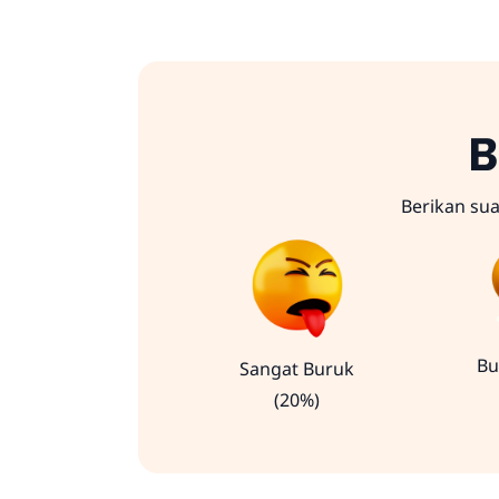
B
Berikan su
Bu
Sangat Buruk
(20%)