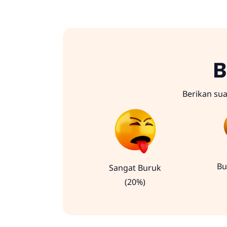
B
Berikan su
Bu
Sangat Buruk
(20%)