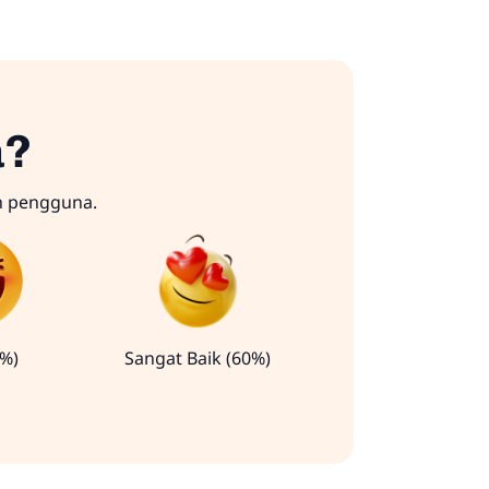
a?
n pengguna.
0%)
Sangat Baik (60%)