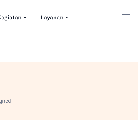
Kegiatan
Layanan
igned