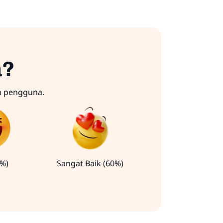
a?
n pengguna.
0%)
Sangat Baik (60%)