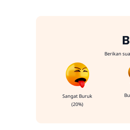
B
Berikan su
Bu
Sangat Buruk
(20%)