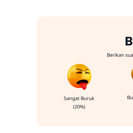
B
Berikan su
Bu
Sangat Buruk
(20%)