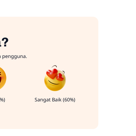
a?
n pengguna.
0%)
Sangat Baik (60%)