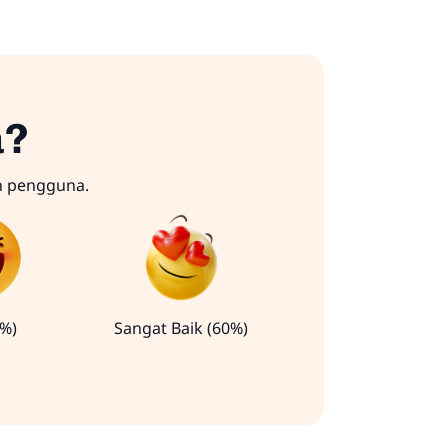
a?
n pengguna.
0%)
Sangat Baik (60%)