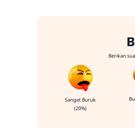
B
Berikan su
Bu
Sangat Buruk
(20%)