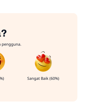
a?
n pengguna.
0%)
Sangat Baik (60%)