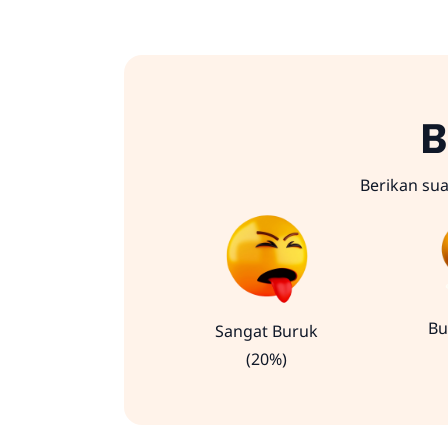
B
Berikan su
Bu
Sangat Buruk
(20%)