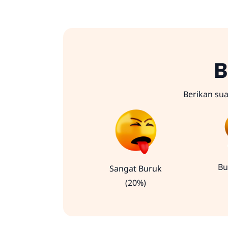
B
Berikan su
Bu
Sangat Buruk
(20%)