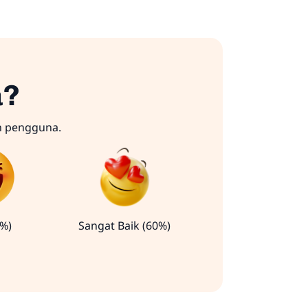
a?
n pengguna.
0%)
Sangat Baik (60%)