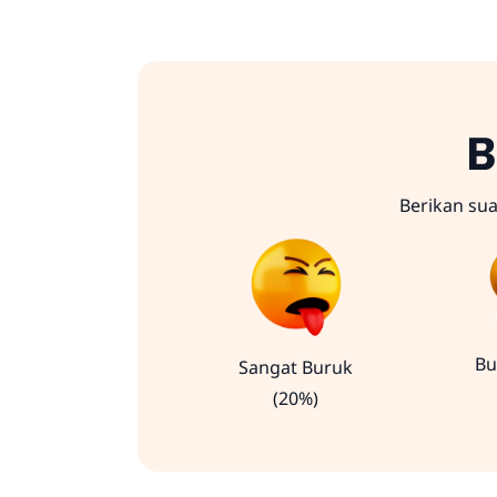
B
Berikan su
Bu
Sangat Buruk
(20%)