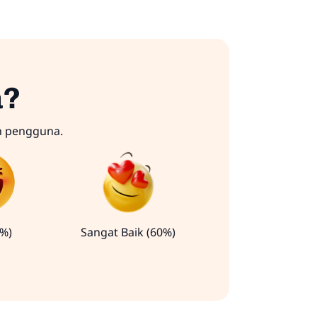
a?
n pengguna.
0%)
Sangat Baik (60%)