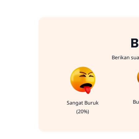
B
Berikan su
Bu
Sangat Buruk
(20%)