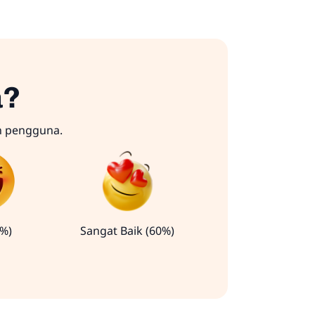
a?
n pengguna.
0%)
Sangat Baik (60%)