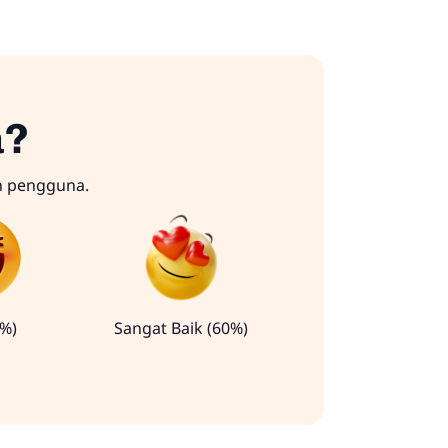
a?
n pengguna.
0%)
Sangat Baik (60%)