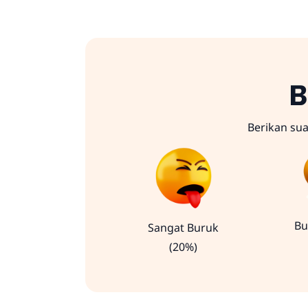
B
Berikan su
Bu
Sangat Buruk
(20%)