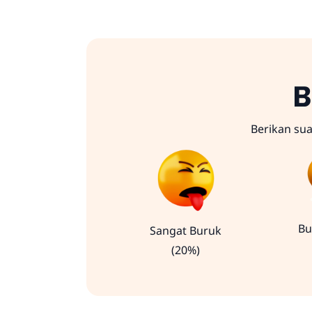
B
Berikan su
Bu
Sangat Buruk
(20%)