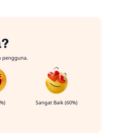
a?
n pengguna.
0%)
Sangat Baik (60%)