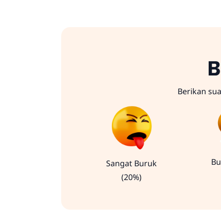
B
Berikan su
Bu
Sangat Buruk
(20%)