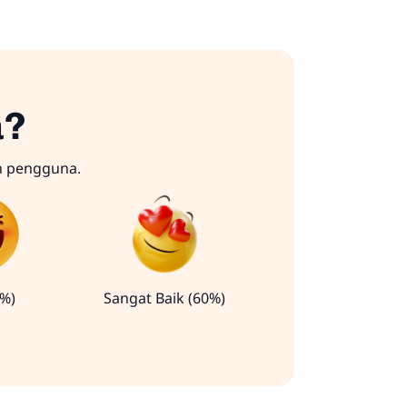
a?
n pengguna.
0%)
Sangat Baik (60%)