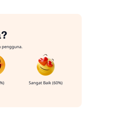
a?
n pengguna.
0%)
Sangat Baik (60%)