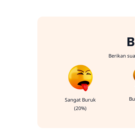
B
Berikan su
Bu
Sangat Buruk
(20%)