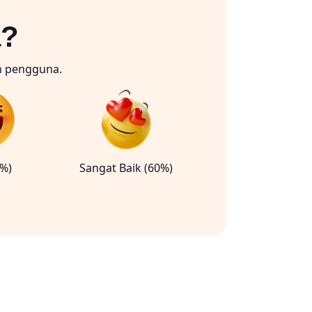
a?
n pengguna.
0%)
Sangat Baik (60%)