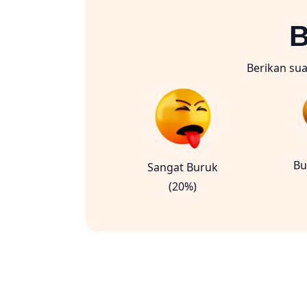
B
Berikan su
Bu
Sangat Buruk
(20%)