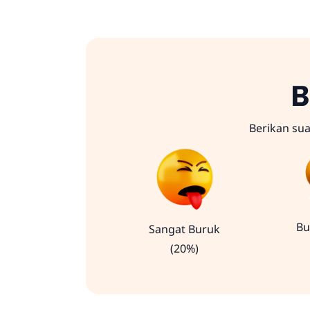
B
Berikan su
Bu
Sangat Buruk
(20%)