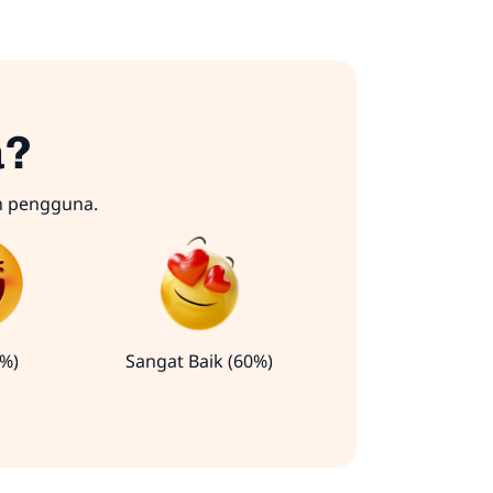
a?
n pengguna.
0%)
Sangat Baik (60%)