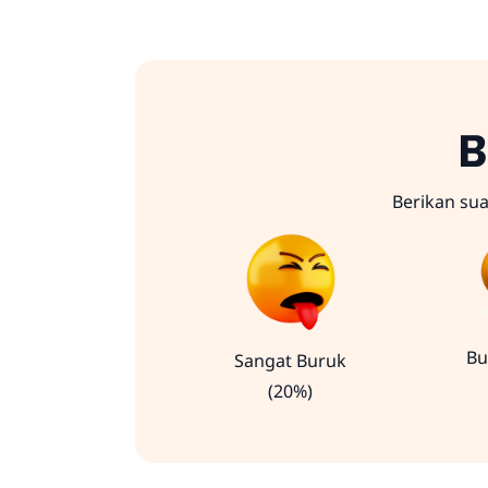
B
Berikan su
Bu
Sangat Buruk
(20%)