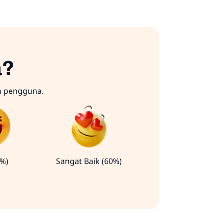
a?
n pengguna.
0%)
Sangat Baik (60%)