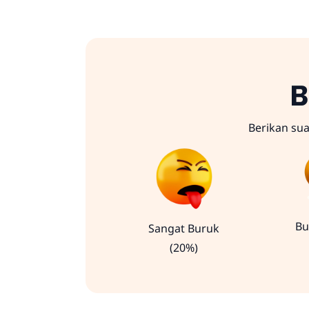
B
Berikan su
Bu
Sangat Buruk
(20%)