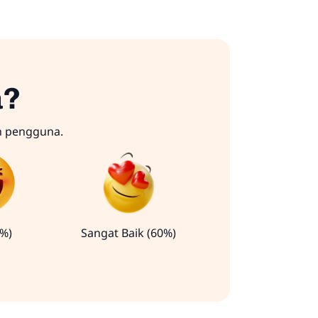
a?
n pengguna.
0%)
Sangat Baik (60%)