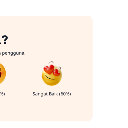
a?
n pengguna.
0%)
Sangat Baik (60%)