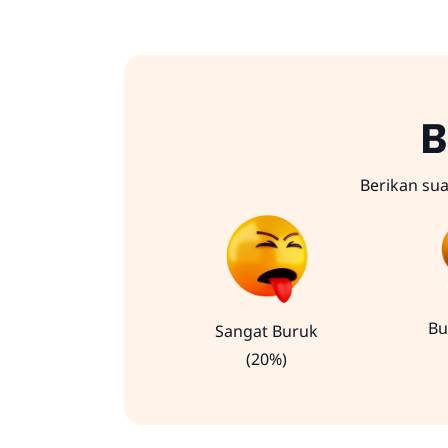
B
Berikan su
Bu
Sangat Buruk
(20%)