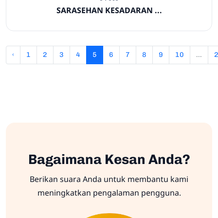
SARASEHAN KESADARAN ...
‹
1
2
3
4
5
6
7
8
9
10
...
Bagaimana Kesan Anda?
Berikan suara Anda untuk membantu kami
meningkatkan pengalaman pengguna.